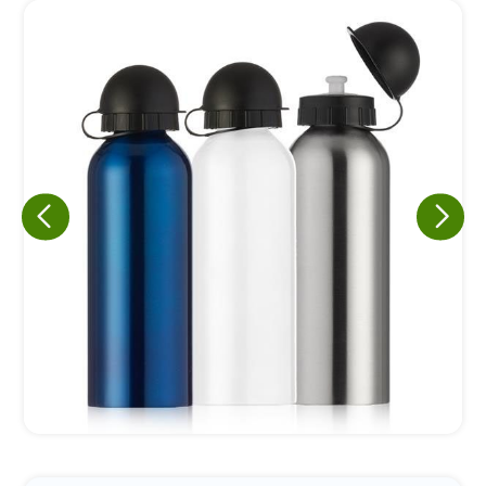
Eu concordo em receber comunicações.
A nossa empresa está comprometida a proteger e respeitar
sua privacidade, utilizaremos seus dados apenas para fins
de marketing. Você pode alterar suas preferências a
qualquer momento.
Iniciar conversa