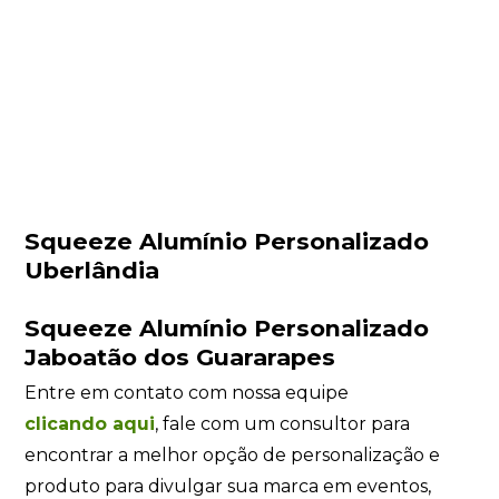
Squeeze Alumínio Personalizado
Jaboatão dos Guararapes
Entre em contato com nossa equipe
clicando
aqui
, fale com um consultor para
encontrar a melhor opção de personalização e
produto para divulgar sua marca em eventos,
promoções ou mesmo entre colaboradores e
funcionários.
Por fim, acesse nosso
blog
e confira todas as
nossas dicas e informações sobre diversos assuntos
e produtos novos.
Produtos relacionados