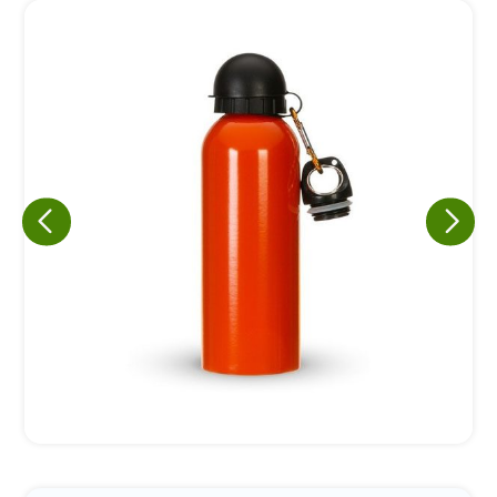
Eu concordo em receber comunicações.
A nossa empresa está comprometida a proteger e respeitar
sua privacidade, utilizaremos seus dados apenas para fins
de marketing. Você pode alterar suas preferências a
qualquer momento.
Iniciar conversa