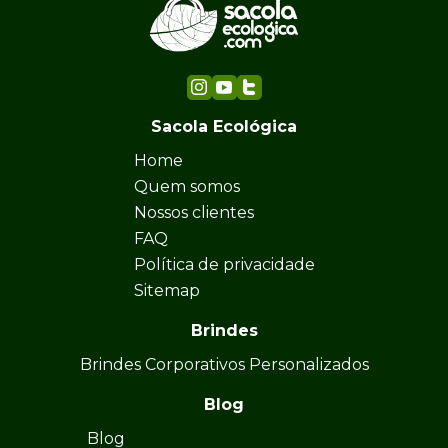
Sitemap
Brindes
Brindes Corporativos Personalizados
Blog
Blog
Sustentabilidade
Eventos e Ações Verdes
Sustentabilidade e Meio Ambiente
Brindes Corporativos Sustentáveis
Embalagens Ecológicas
Fale Conosco
11947846543
orcamento@sacolaecologica.com
Rua Heráclito Graça, 420, Casa Verde - São