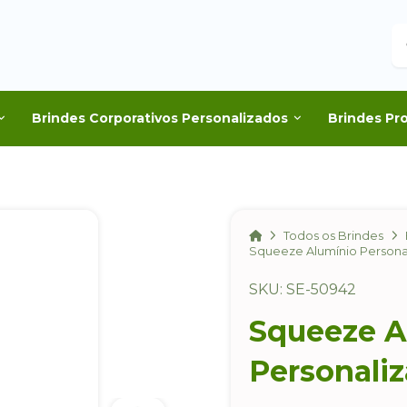
B
Brindes Corporativos Personalizados
Brindes Pr
Home
Todos os Brindes
Squeeze Alumínio Person
SKU: SE-50942
Squeeze A
Personali