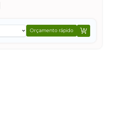

Orçamento rápido