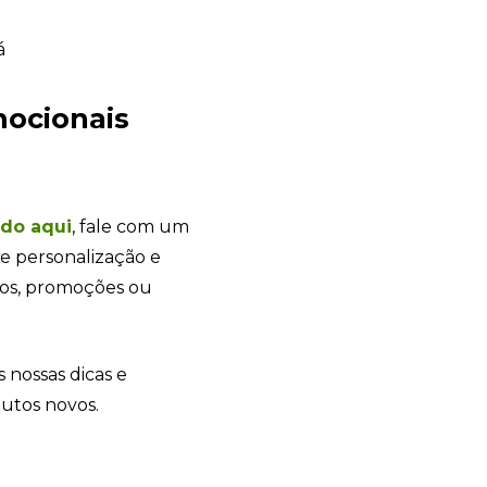
mocionais
Sacola Ecológica
online
ndo
aqui
, fale com um
e personalização e
tos, promoções ou
s nossas dicas e
dutos novos.
+55