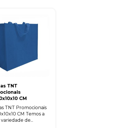
Eu concordo em receber comunicações.
A nossa empresa está comprometida a proteger e respeitar sua
privacidade, utilizaremos seus dados apenas para fins de
marketing. Você pode alterar suas preferências a qualquer
momento.
Iniciar conversa
las TNT
ocionais
0x10x10 CM
as TNT Promocionais
x10x10 CM Temos a
 variedade de...