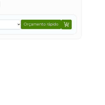

Orçamento rápido