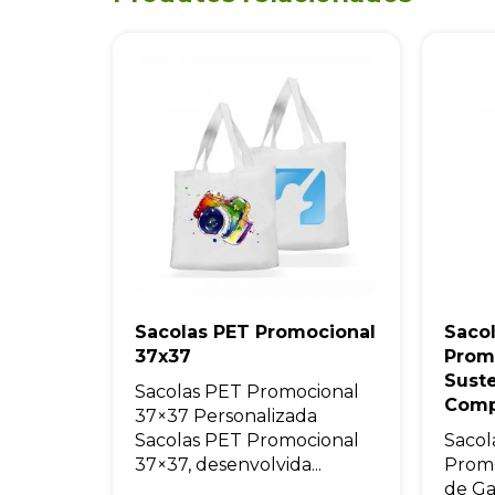
Sacolas PET Promocional
Sacol
37x37
Prom
Sust
Sacolas PET Promocional
Comp
37×37 Personalizada
Sacolas PET Promocional
Sacol
37×37, desenvolvida...
Promo
de Ga