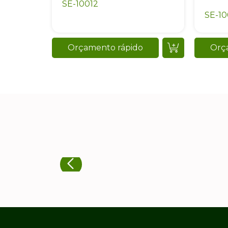
SE-10012
SE-10
Orçamento rápido
Orç