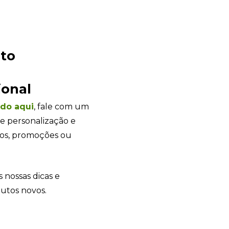
ato
Sacola Ecológica
online
ional
ndo
aqui
, fale com um
e personalização e
tos, promoções ou
s nossas dicas e
dutos novos.
+55