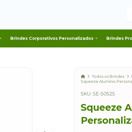
B
Brindes Corporativos Personalizados
Brindes Pr
Home
Todos os Brindes
Squeeze Alumínio Persona
SKU: SE-50525
Squeeze A
Personali