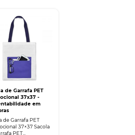
Eu concordo em receber comunicações.
A nossa empresa está comprometida a proteger e respeitar sua
privacidade, utilizaremos seus dados apenas para fins de
marketing. Você pode alterar suas preferências a qualquer
momento.
Iniciar conversa
a de Garrafa PET
ocional 37x37 -
entabilidade em
ras
a de Garrafa PET
cional 37×37 Sacola
rrafa PET...