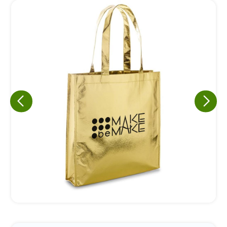
Eu concordo em receber comunicações.
A nossa empresa está comprometida a proteger e respeitar
sua privacidade, utilizaremos seus dados apenas para fins
de marketing. Você pode alterar suas preferências a
qualquer momento.
Iniciar conversa