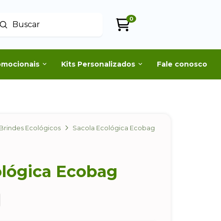
0
Enviar
uscar
omocionais
Kits Personalizados
Fale conosco
Brindes Ecológicos
Sacola Ecológica Ecobag
ológica Ecobag