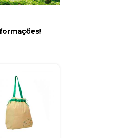
+55
nformações!
Eu concordo em receber comunicações.
A nossa empresa está comprometida a proteger e respeitar sua
privacidade, utilizaremos seus dados apenas para fins de
marketing. Você pode alterar suas preferências a qualquer
momento.
Iniciar conversa