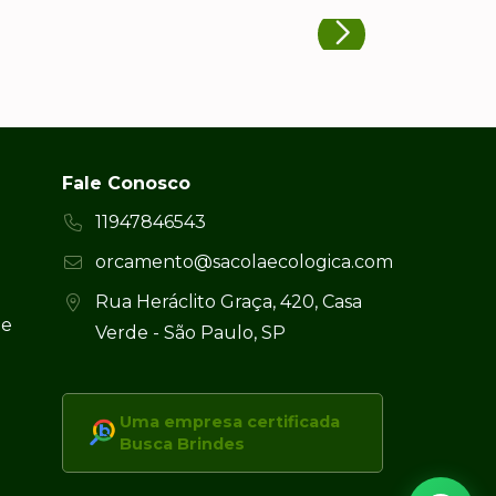
Fale Conosco
11947846543
orcamento@sacolaecologica.com
Rua Heráclito Graça, 420, Casa
 e
Verde - São Paulo, SP
Uma empresa certificada
Busca Brindes