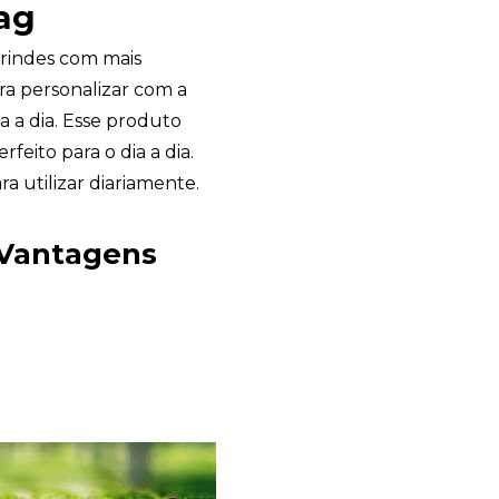
ag
rindes com mais
ara personalizar com a
a a dia. Esse produto
feito para o dia a dia.
ra utilizar diariamente.
Sacola Ecológica
 Vantagens
online