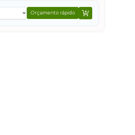

Orçamento rápido