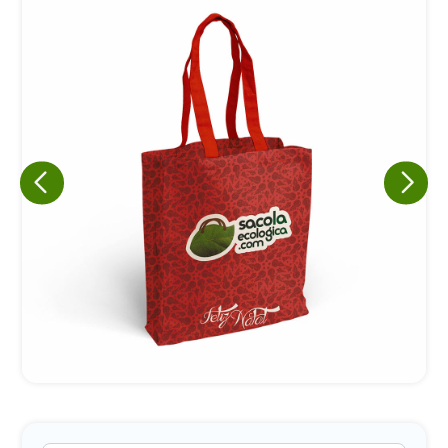
Eu concordo em receber comunicações.
A nossa empresa está comprometida a proteger e respeitar
sua privacidade, utilizaremos seus dados apenas para fins
de marketing. Você pode alterar suas preferências a
qualquer momento.
Iniciar conversa