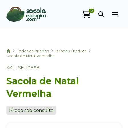
0
Sacola Ecológica
online
Home
Todos os Brindes
Brindes Criativos
Sacola de Natal Vermelha
SKU: SE-10898
Sacola de Natal
Vermelha
+55
Preço sob consulta