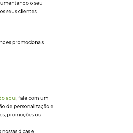
 aumentando o seu
s seus clientes.
indes promocionais:
Sacola Ecológica
online
do
aqui
, fale com um
ão de personalização e
tos, promoções ou
 nossas dicas e