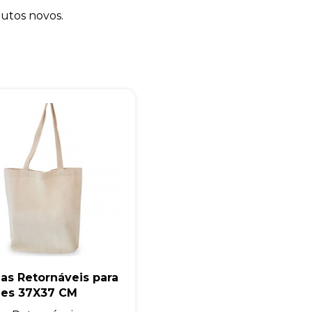
+55
dutos novos.
Eu concordo em receber comunicações.
A nossa empresa está comprometida a proteger e respeitar sua
privacidade, utilizaremos seus dados apenas para fins de
marketing. Você pode alterar suas preferências a qualquer
momento.
Iniciar conversa
as Retornáveis para
des 37X37 CM