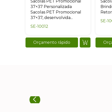
Sacolas PET Promocional
Sacol
37×37 Personalizada
Brind
Sacolas PET Promocional
Retor
37×37, desenvolvida...
SE-10
SE-10012
Orçamento rápido
Orç