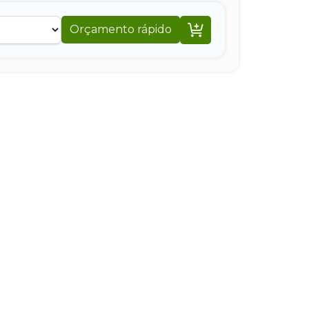

Orçamento rápido