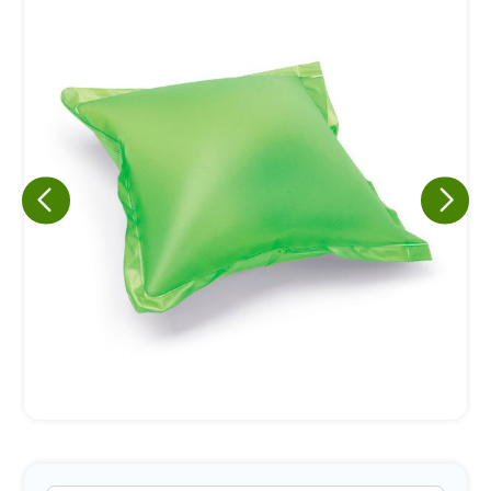
Eu concordo em receber comunicações.
A nossa empresa está comprometida a proteger e respeitar
sua privacidade, utilizaremos seus dados apenas para fins
de marketing. Você pode alterar suas preferências a
qualquer momento.
Iniciar conversa