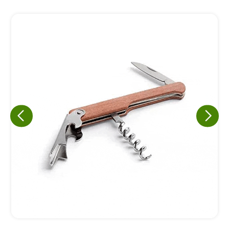
Eu concordo em receber comunicações.
A nossa empresa está comprometida a proteger e respeitar
sua privacidade, utilizaremos seus dados apenas para fins
de marketing. Você pode alterar suas preferências a
qualquer momento.
Iniciar conversa