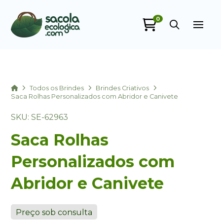
0
Sacola Ecológica
online
Home
Todos os Brindes
Brindes Criativos
Saca Rolhas Personalizados com Abridor e Canivete
SKU: SE-62963
Saca Rolhas
Personalizados com
Abridor e Canivete
+55
Preço sob consulta