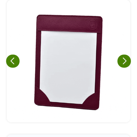
Eu concordo em receber comunicações.
A nossa empresa está comprometida a proteger e respeitar
sua privacidade, utilizaremos seus dados apenas para fins
de marketing. Você pode alterar suas preferências a
qualquer momento.
Iniciar conversa