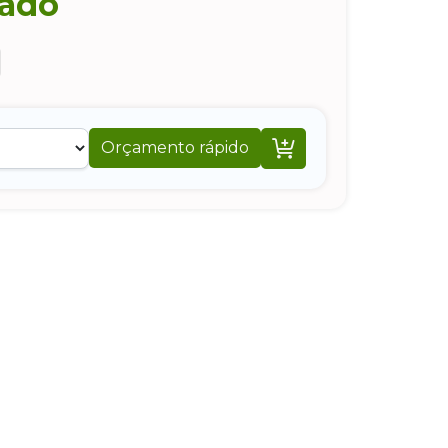
zado

Orçamento rápido