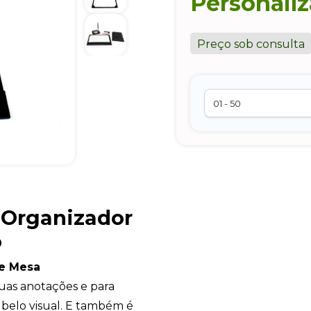
Personali
Preço sob consulta
 Organizador
o
e Mesa
suas anotações e para
belo visual. E também é