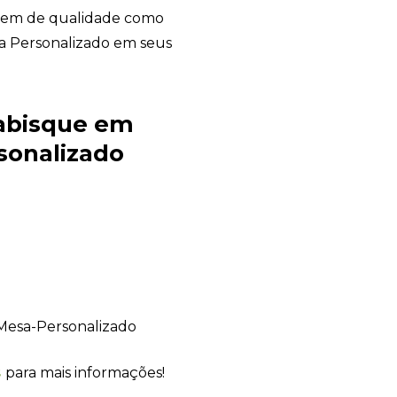
tem de qualidade como
a Personalizado em seus
Rabisque em
Sacola Ecológica
sonalizado
online
s
para mais informações!