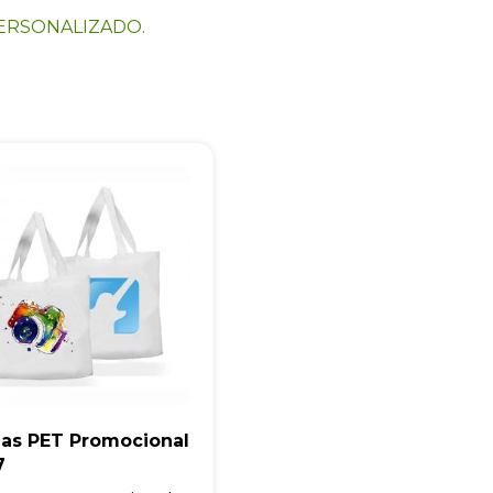
+55
ERSONALIZADO.
Eu concordo em receber comunicações.
A nossa empresa está comprometida a proteger e respeitar sua
privacidade, utilizaremos seus dados apenas para fins de
marketing. Você pode alterar suas preferências a qualquer
momento.
Iniciar conversa
las PET Promocional
7