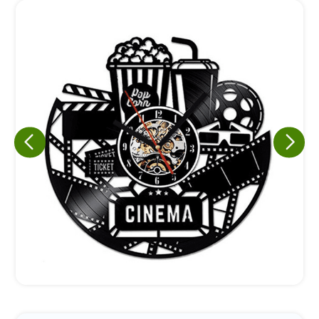
Eu concordo em receber comunicações.
A nossa empresa está comprometida a proteger e respeitar
sua privacidade, utilizaremos seus dados apenas para fins
de marketing. Você pode alterar suas preferências a
qualquer momento.
Iniciar conversa