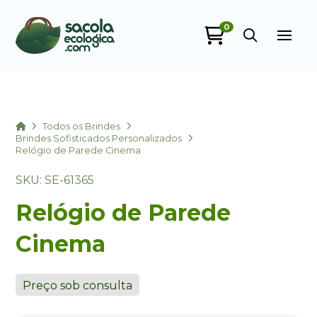
0
Sacola Ecológica
online
Home
Todos os Brindes
Brindes Sofisticados Personalizados
Relógio de Parede Cinema
SKU: SE-61365
Relógio de Parede
Cinema
+55
Preço sob consulta