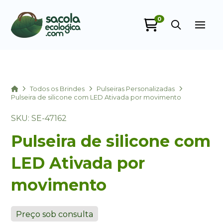
0
Sacola Ecológica
online
Home
Todos os Brindes
Pulseiras Personalizadas
Pulseira de silicone com LED Ativada por movimento
SKU: SE-47162
Pulseira de silicone com
LED Ativada por
+55
movimento
Preço sob consulta