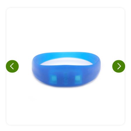
Eu concordo em receber comunicações.
A nossa empresa está comprometida a proteger e respeitar
sua privacidade, utilizaremos seus dados apenas para fins
de marketing. Você pode alterar suas preferências a
qualquer momento.
Iniciar conversa