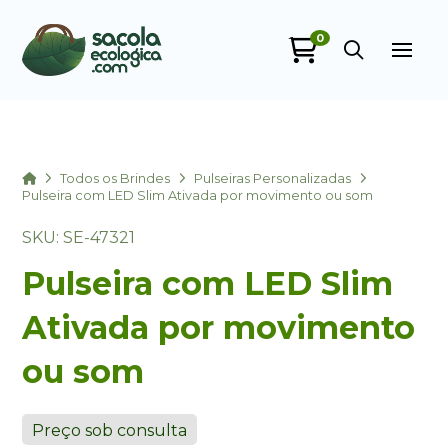
0
Sacola Ecológica
online
Home
Todos os Brindes
Pulseiras Personalizadas
Pulseira com LED Slim Ativada por movimento ou som
SKU: SE-47321
Pulseira com LED Slim
Ativada por movimento
ou som
+55
Preço sob consulta