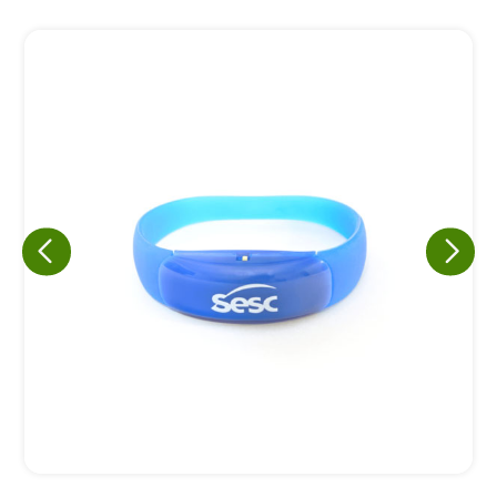
Eu concordo em receber comunicações.
A nossa empresa está comprometida a proteger e respeitar
sua privacidade, utilizaremos seus dados apenas para fins
de marketing. Você pode alterar suas preferências a
qualquer momento.
Iniciar conversa