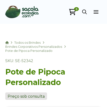
0
Sacola Ecológica
online
Home
Todos os Brindes
Brindes Corporativos Personalizados
Pote de Pipoca Personalizado
SKU: SE-52342
Pote de Pipoca
Personalizado
+55
Preço sob consulta