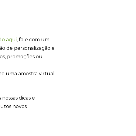
do
aqui
, fale com um
ão de personalização e
tos, promoções ou
o uma amostra virtual
+55
 nossas dicas e
dutos novos.
Eu concordo em receber comunicações.
A nossa empresa está comprometida a proteger e respeitar sua
privacidade, utilizaremos seus dados apenas para fins de
marketing. Você pode alterar suas preferências a qualquer
momento.