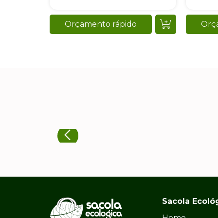
Orçamento rápido
Orç
Sacola Ecoló
Home