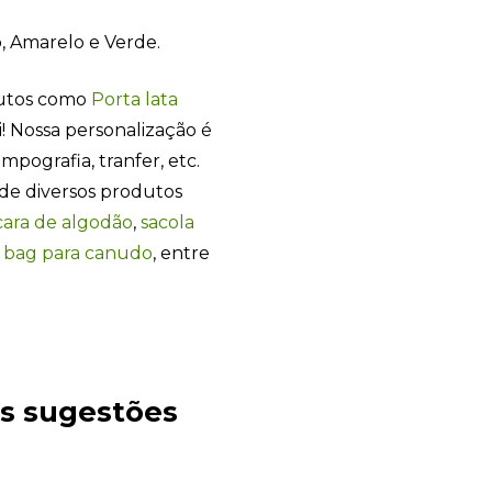
o, Amarelo e Verde.
dutos como
Porta lata
! Nossa personalização é
tampografia, tranfer, etc.
de diversos produtos
ara de algodão
,
sacola
,
bag para canudo
, entre
es sugestões
Sacola Ecológica
online