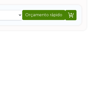

Orçamento rápido