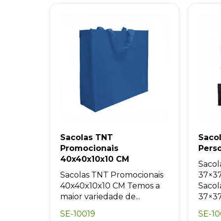
Sacolas TNT
Saco
Promocionais
Pers
40x40x10x10 CM
Sacol
Sacolas TNT Promocionais
37×37
40x40x10x10 CM Temos a
Sacol
maior variedade de...
37×37.
SE-10019
SE-1