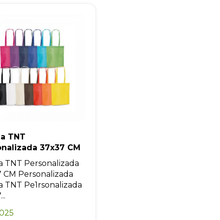
Iniciar conversa
la TNT
onalizada 37x37 CM
a TNT Personalizada
 CM Personalizada
a TNT Pe1rsonalizada
..
0025