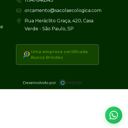
11947846543
orcamento@sacolaecologica.com
Rua Heráclito Graça, 420, Casa
 e
Verde - São Paulo, SP
Uma empresa certificada
Busca Brindes
Desenvolvido por