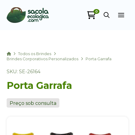
0
Sacola Ecológica
online
Home
Todos os Brindes
Brindes Corporativos Personalizados
Porta Garrafa
SKU: SE-26164
Porta Garrafa
Preço sob consulta
+55