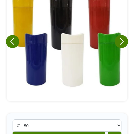
Eu concordo em receber comunicações.
A nossa empresa está comprometida a proteger e respeitar
sua privacidade, utilizaremos seus dados apenas para fins
de marketing. Você pode alterar suas preferências a
qualquer momento.
Iniciar conversa