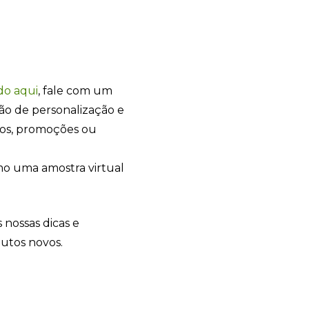
do
aqui
, fale com um
ão de personalização e
+55
tos, promoções ou
o uma amostra virtual
Eu concordo em receber comunicações.
 nossas dicas e
A nossa empresa está comprometida a proteger e respeitar sua
privacidade, utilizaremos seus dados apenas para fins de
dutos novos.
marketing. Você pode alterar suas preferências a qualquer
momento.
Iniciar conversa