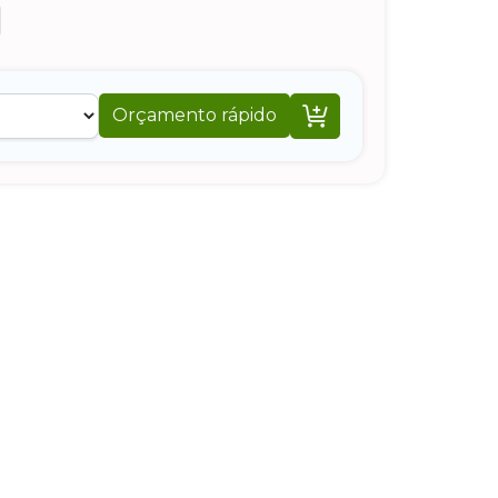

Orçamento rápido