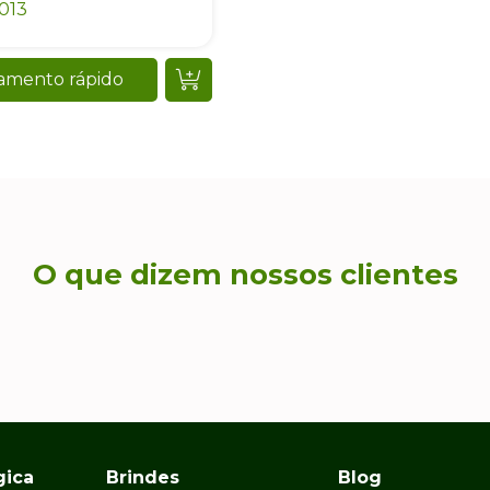
013
amento rápido
O que dizem nossos clientes
gica
Brindes
Blog