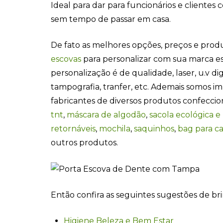
Ideal para dar para funcionários e clientes
sem tempo de passar em casa.
De fato as melhores opções, preços e pro
escovas
para personalizar com sua marca es
personalização é de qualidade, laser, u.v digi
tampografia, tranfer, etc. Ademais somos i
fabricantes de diversos produtos confecci
tnt
,
máscara de algodão
,
sacola ecológica e
retornáveis
,
mochila
,
saquinhos
,
bag para c
outros produtos.
Então confira as seguintes sugestões de br
Higiene Beleza e Bem Estar