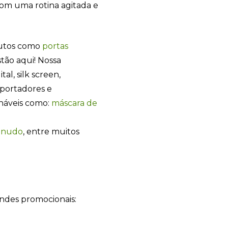
 com uma rotina agitada e
dutos como
portas
tão aqui! Nossa
tal, silk screen,
mportadores e
onáveis como:
máscara de
anudo
, entre muitos
Sacola Ecológica
online
indes promocionais: