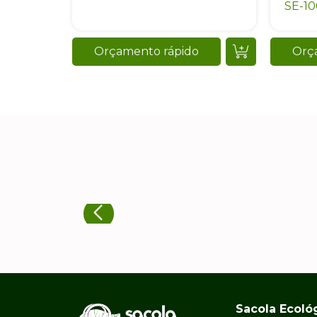
SE-10
Orçamento rápido
Orç
Sacola Ecoló