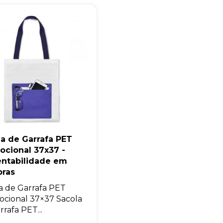
a de Garrafa PET
ocional 37x37 -
entabilidade em
ras
a de Garrafa PET
cional 37×37 Sacola
rrafa PET...