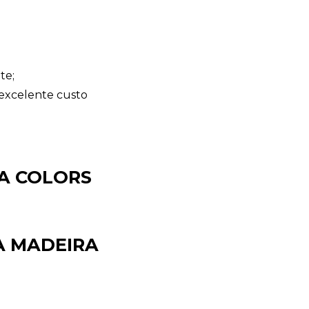
te;
excelente custo
A COLORS
Sacola Ecológica
online
A MADEIRA