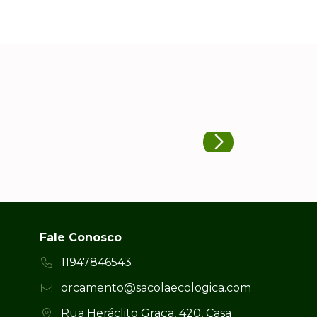
Fale Conosco
11947846543
orcamento@sacolaecologica.com
Rua Heráclito Graça, 420, Casa