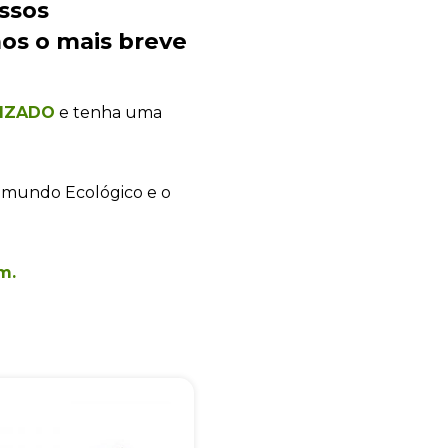
ssos
os o mais breve
LIZADO
e tenha uma
+55
 mundo Ecológico e o
Eu concordo em receber comunicações.
m.
A nossa empresa está comprometida a proteger e respeitar sua
privacidade, utilizaremos seus dados apenas para fins de
marketing. Você pode alterar suas preferências a qualquer
momento.
Iniciar conversa