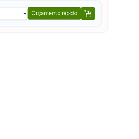

Orçamento rápido