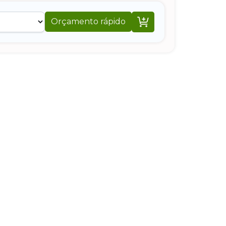

Orçamento rápido