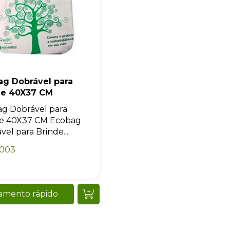
Iniciar conversa
ag Dobrável para
de 40X37 CM
g Dobrável para
de 40X37 CM Ecobag
vel para Brinde...
0003
amento rápido