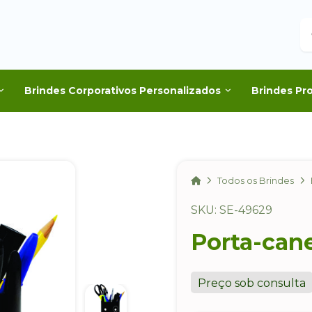
B
Brindes Corporativos Personalizados
Brindes Pr
Home
Todos os Brindes
SKU: SE-49629
Porta-can
Preço sob consulta