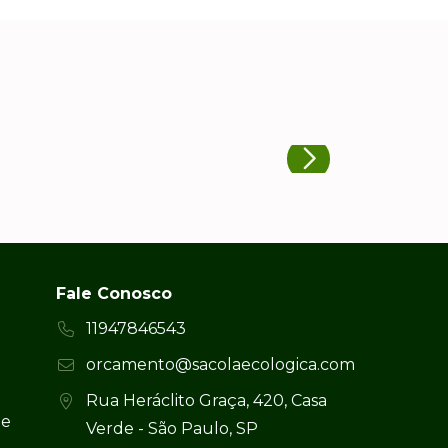
Fale Conosco
11947846543
orcamento@sacolaecologica.com
Rua Heráclito Graça, 420, Casa
 e
Verde - São Paulo, SP