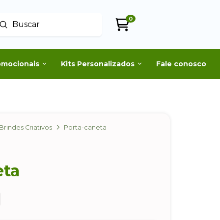
0
Enviar
uscar
omocionais
Kits Personalizados
Fale conosco
Brindes Criativos
Porta-caneta
eta