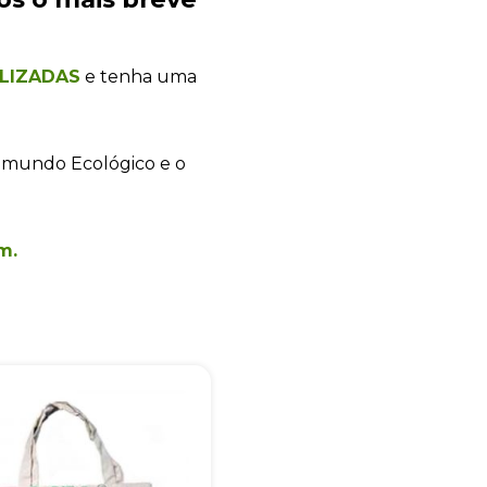
LIZADAS
e tenha uma
 mundo Ecológico e o
m.
+55
Eu concordo em receber comunicações.
A nossa empresa está comprometida a proteger e respeitar sua
privacidade, utilizaremos seus dados apenas para fins de
marketing. Você pode alterar suas preferências a qualquer
momento.