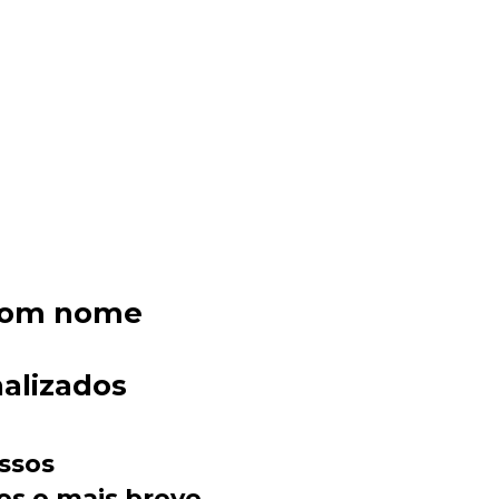
 com nome
alizados
Sacola Ecológica
ssos
online
os o mais breve