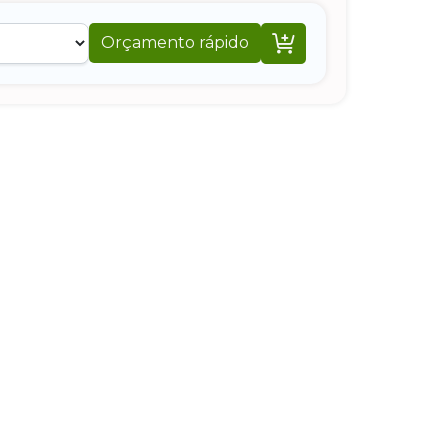

Orçamento rápido