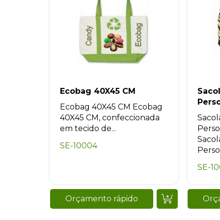
Ecobag 40X45 CM
Saco
Pers
Ecobag 40X45 CM Ecobag
40X45 CM, confeccionada
Sacol
em tecido de...
Perso
Sacol
SE-10004
Perso
SE-1
Orçamento rápido
Orç