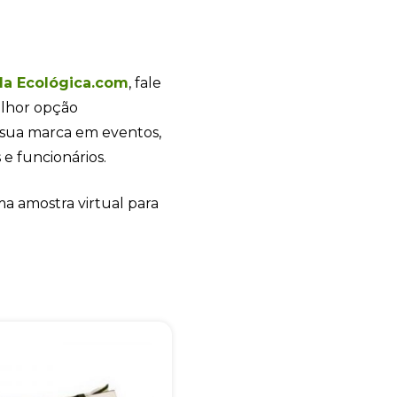
la Ecológica.com
, fale
lhor opção
 sua marca em eventos,
+55
 funcionários.
 amostra virtual para
Eu concordo em receber comunicações.
A nossa empresa está comprometida a proteger e respeitar sua
privacidade, utilizaremos seus dados apenas para fins de
marketing. Você pode alterar suas preferências a qualquer
momento.
Iniciar conversa