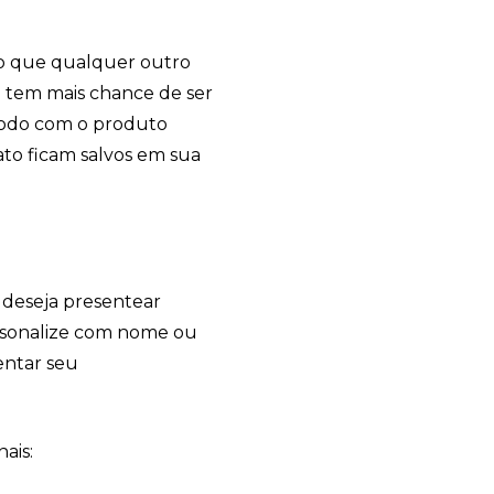
do que qualquer outro
 tem mais chance de ser
 todo com o produto
tato ficam salvos em sua
deseja presentear
ersonalize com nome ou
Sacola Ecológica
entar seu
online
ais: