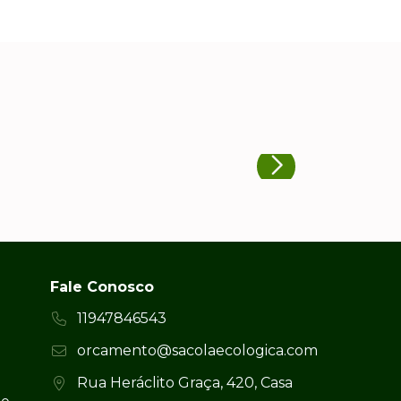
Fale Conosco
11947846543
orcamento@sacolaecologica.com
Rua Heráclito Graça, 420, Casa