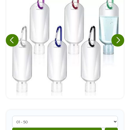
Eu concordo em receber comunicações.
A nossa empresa está comprometida a proteger e respeitar
sua privacidade, utilizaremos seus dados apenas para fins
de marketing. Você pode alterar suas preferências a
qualquer momento.
Iniciar conversa