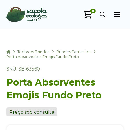
0
Sacola Ecológica
online
Home
Todos os Brindes
Brindes Femininos
Porta Absorventes Emojis Fundo Preto
SKU: SE-63560
Porta Absorventes
Emojis Fundo Preto
+55
Preço sob consulta