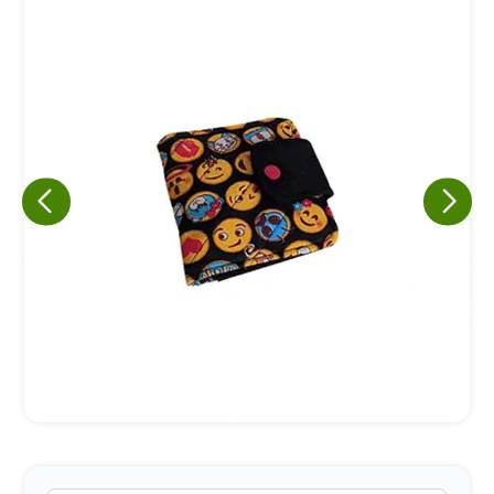
Eu concordo em receber comunicações.
A nossa empresa está comprometida a proteger e respeitar
sua privacidade, utilizaremos seus dados apenas para fins
de marketing. Você pode alterar suas preferências a
qualquer momento.
Iniciar conversa