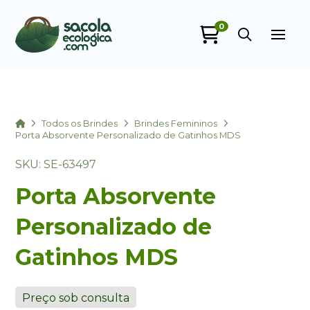
0
Sacola Ecológica
online
Home
Todos os Brindes
Brindes Femininos
Porta Absorvente Personalizado de Gatinhos MDS
SKU: SE-63497
Porta Absorvente
Personalizado de
Gatinhos MDS
+55
Preço sob consulta