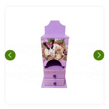
Eu concordo em receber comunicações.
A nossa empresa está comprometida a proteger e respeitar
sua privacidade, utilizaremos seus dados apenas para fins
de marketing. Você pode alterar suas preferências a
qualquer momento.
Iniciar conversa