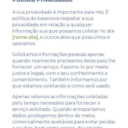
Eu concordo em receber comunicações.
A sua privacidade é importante para nós. É
política do basenova respeitar a sua
A nossa empresa está comprometida a proteger e respeitar
sua privacidade, utilizaremos seus dados apenas para fins
privacidade em relação a qualquer
de marketing. Você pode alterar suas preferências a
informação sua que possamos coletar no site
qualquer momento.
[nome-site]
, e outros sites que possuímos e
operamos.
Iniciar conversa
Solicitamos informações pessoais apenas
quando realmente precisamos delas para lhe
fornecer um serviço. Fazemo-lo por meios
justos e legais, com o seu conhecimento e
consentimento. Também informamos por
que estamos coletando e como será usado.
Apenas retemos as informações coletadas
pelo tempo necessário para fornecer o
serviço solicitado. Quando armazenamos
dados, protegemos dentro de meios
comercialmente aceitáveis ​​para evitar perdas