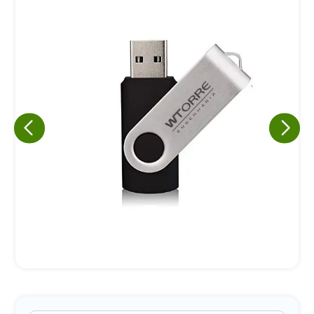
Eu concordo em receber comunicações.
A nossa empresa está comprometida a proteger e respeitar
sua privacidade, utilizaremos seus dados apenas para fins
de marketing. Você pode alterar suas preferências a
qualquer momento.
Iniciar conversa