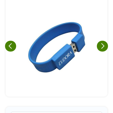
Eu concordo em receber comunicações.
A nossa empresa está comprometida a proteger e respeitar
sua privacidade, utilizaremos seus dados apenas para fins
de marketing. Você pode alterar suas preferências a
qualquer momento.
Iniciar conversa