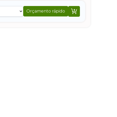

Orçamento rápido