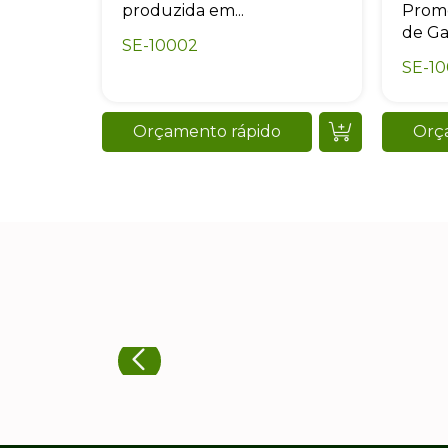
produzida em...
Promo
de Ga
SE-10002
SE-10
Orçamento rápido
Orç