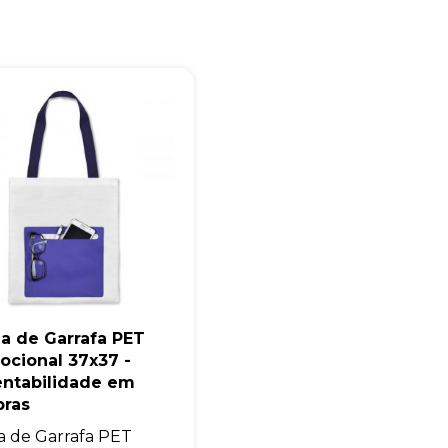
+55
Eu concordo em receber comunicações.
A nossa empresa está comprometida a proteger e respeitar sua
privacidade, utilizaremos seus dados apenas para fins de
marketing. Você pode alterar suas preferências a qualquer
momento.
a de Garrafa PET
ocional 37x37 -
entabilidade em
Iniciar conversa
ras
a de Garrafa PET