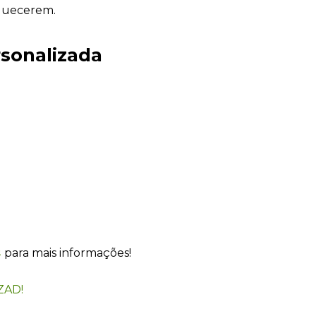
quecerem.
rsonalizada
Sacola Ecológica
online
s
para mais informações!
ZAD!