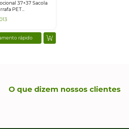
cional 37×37 Sacola
rrafa PET...
013
amento rápido
O que dizem nossos clientes