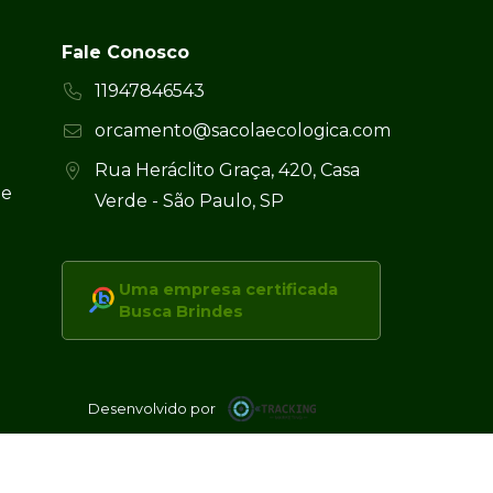
Fale Conosco
11947846543
orcamento@sacolaecologica.com
Rua Heráclito Graça, 420, Casa
 e
Verde - São Paulo, SP
Uma empresa certificada
Busca Brindes
Desenvolvido por