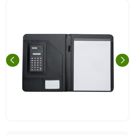
Eu concordo em receber comunicações.
A nossa empresa está comprometida a proteger e respeitar
sua privacidade, utilizaremos seus dados apenas para fins
de marketing. Você pode alterar suas preferências a
qualquer momento.
Iniciar conversa