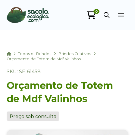
0
Sacola Ecológica
online
Home
Todos os Brindes
Brindes Criativos
Orçamento de Totem de Mdf Valinhos
SKU: SE-61458
Orçamento de Totem
de Mdf Valinhos
+55
Preço sob consulta