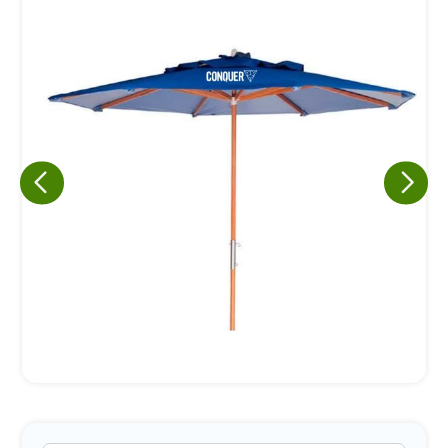
Eu concordo em receber comunicações.
A nossa empresa está comprometida a proteger e respeitar
sua privacidade, utilizaremos seus dados apenas para fins
de marketing. Você pode alterar suas preferências a
qualquer momento.
Iniciar conversa