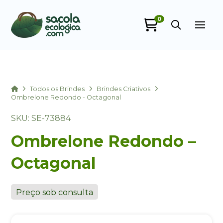
0
Sacola Ecológica
online
Home
Todos os Brindes
Brindes Criativos
Ombrelone Redondo - Octagonal
SKU: SE-73884
Ombrelone Redondo –
Octagonal
+55
Preço sob consulta