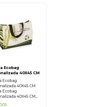
Eu concordo em receber comunicações.
A nossa empresa está comprometida a proteger e respeitar sua
privacidade, utilizaremos seus dados apenas para fins de
marketing. Você pode alterar suas preferências a qualquer
momento.
Iniciar conversa
la Ecobag
onalizada 40X45 CM
a Ecobag
nalizada 40X45 CM
a Ecobag
nalizada 40X45 CM,...
0005