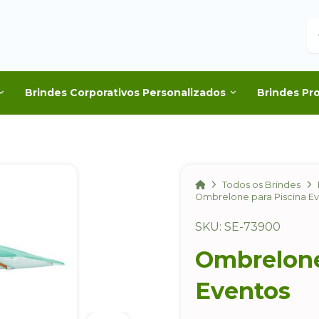
B
Brindes Corporativos Personalizados
Brindes Pr
Home
Todos os Brindes
Ombrelone para Piscina E
SKU: SE-73900
Ombrelone
Eventos