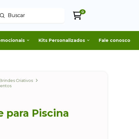
0
Enviar
uscar
omocionais
Kits Personalizados
Fale conosco
Brindes Criativos
ventos
 para Piscina