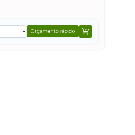

Orçamento rápido