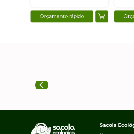
Orçamento rápido
Orç
Sacola Ecoló