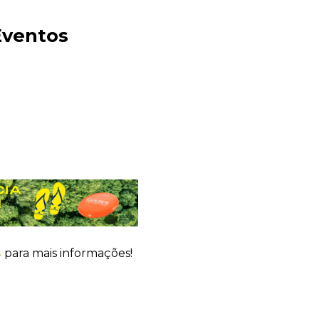
Eventos
Sacola Ecológica
online
s
para mais informações!
+55