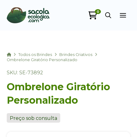
0
Sacola Ecológica
online
Home
Todos os Brindes
Brindes Criativos
Ombrelone Giratório Personalizado
SKU: SE-73892
Ombrelone Giratório
Personalizado
+55
Preço sob consulta