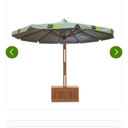
Eu concordo em receber comunicações.
A nossa empresa está comprometida a proteger e respeitar
sua privacidade, utilizaremos seus dados apenas para fins
de marketing. Você pode alterar suas preferências a
qualquer momento.
Iniciar conversa