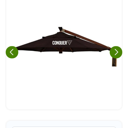
Eu concordo em receber comunicações.
A nossa empresa está comprometida a proteger e respeitar
sua privacidade, utilizaremos seus dados apenas para fins
de marketing. Você pode alterar suas preferências a
qualquer momento.
Iniciar conversa