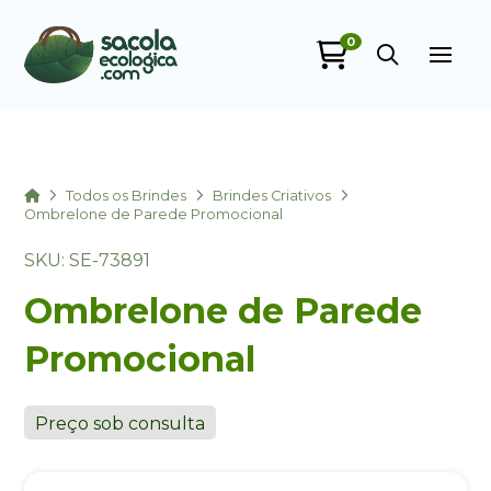
0
Sacola Ecológica
online
Home
Todos os Brindes
Brindes Criativos
Ombrelone de Parede Promocional
SKU: SE-73891
Ombrelone de Parede
Promocional
+55
Preço sob consulta