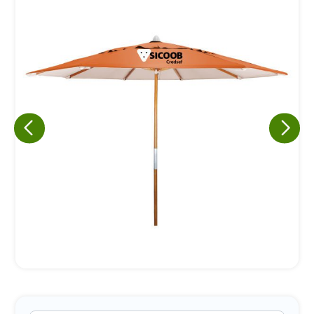
Eu concordo em receber comunicações.
A nossa empresa está comprometida a proteger e respeitar
sua privacidade, utilizaremos seus dados apenas para fins
de marketing. Você pode alterar suas preferências a
qualquer momento.
Iniciar conversa