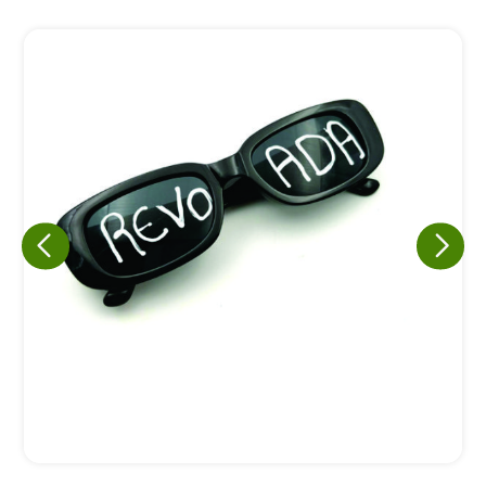
Eu concordo em receber comunicações.
A nossa empresa está comprometida a proteger e respeitar
sua privacidade, utilizaremos seus dados apenas para fins
de marketing. Você pode alterar suas preferências a
qualquer momento.
Iniciar conversa