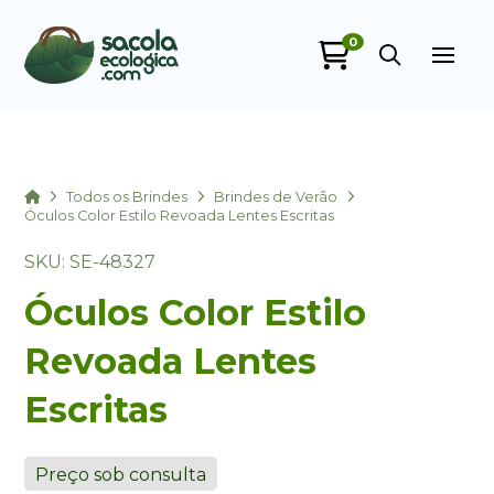
0
Sacola Ecológica
online
Home
Todos os Brindes
Brindes de Verão
Óculos Color Estilo Revoada Lentes Escritas
SKU: SE-48327
Óculos Color Estilo
Revoada Lentes
Escritas
+55
Preço sob consulta