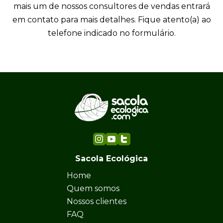
mais um de nossos consultores de vendas entrará
Eu concordo em receber comunicações.
em contato para mais detalhes. Fique atento(a) ao
A nossa empresa está comprometida a proteger e respeitar
telefone indicado no formulário.
sua privacidade, utilizaremos seus dados apenas para fins
de marketing. Você pode alterar suas preferências a
qualquer momento.
Iniciar conversa
Sacola Ecológica
Home
Quem somos
Nossos clientes
FAQ