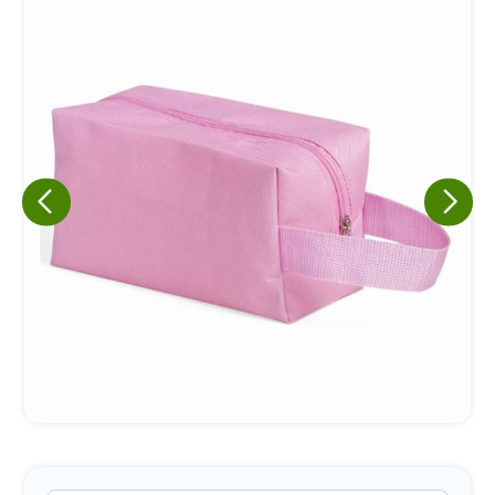
Eu concordo em receber comunicações.
A nossa empresa está comprometida a proteger e respeitar
sua privacidade, utilizaremos seus dados apenas para fins
de marketing. Você pode alterar suas preferências a
qualquer momento.
Iniciar conversa