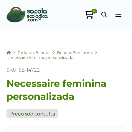
0
Sacola Ecológica
online
Home
Todos os Brindes
Brindes Femininos
Necessaire feminina personalizada
SKU: SE-14722
Necessaire feminina
personalizada
+55
Preço sob consulta