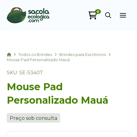
0
Sacola Ecológica
online
Home
Todos os Brindes
Brindes para Escritórios
Mouse Pad Personalizado Mauá
SKU: SE-53407
Mouse Pad
Personalizado Mauá
+55
Preço sob consulta