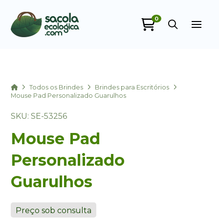
0
Sacola Ecológica
online
Home
Todos os Brindes
Brindes para Escritórios
Mouse Pad Personalizado Guarulhos
SKU: SE-53256
Mouse Pad
Personalizado
Guarulhos
+55
Preço sob consulta