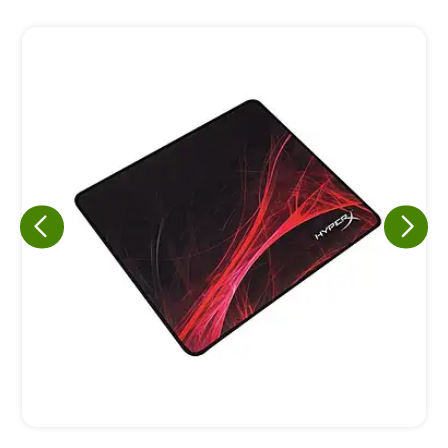
Eu concordo em receber comunicações.
A nossa empresa está comprometida a proteger e respeitar
sua privacidade, utilizaremos seus dados apenas para fins
de marketing. Você pode alterar suas preferências a
qualquer momento.
Iniciar conversa