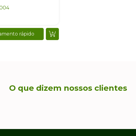
O que dizem nossos clientes
gica
Brindes
Blog
Brindes Corporativos
Blog
Personalizados
Sustentabilidade
s
Eventos e Ações
Verdes
Sustentabilidade
Meio Ambiente
Brindes
Corporativos
Sustentáveis
Embalagens