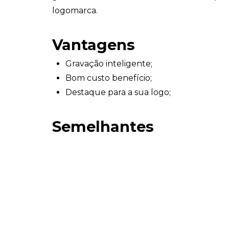
logomarca.
Vantagens
Gravação inteligente;
Bom custo benefício;
Destaque para a sua logo;
Semelhantes
Mouse Pad Personalizado
Mouse Pad Personalizad
Entre em contato com nossa equipe
clica