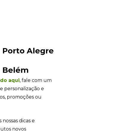
e personalização e
tos, promoções ou
s nossas dicas e
dutos novos
+55
Eu concordo em receber comunicações.
A nossa empresa está comprometida a proteger e respeitar sua
privacidade, utilizaremos seus dados apenas para fins de
marketing. Você pode alterar suas preferências a qualquer
momento.