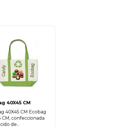
Iniciar conversa
ag 40X45 CM
ag 40X45 CM Ecobag
 CM, confeccionada
ido de...
0004
amento rápido