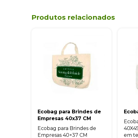
Ecobag para Brindes de
Ecob
Empresas 40x37 CM
Ecob
Ecobag para Brindes de
40X45
Empresas 40×37 CM
em tec
Ecobag para Brindes...
SE-1
SE-10000
Orçamento rápido
Orç