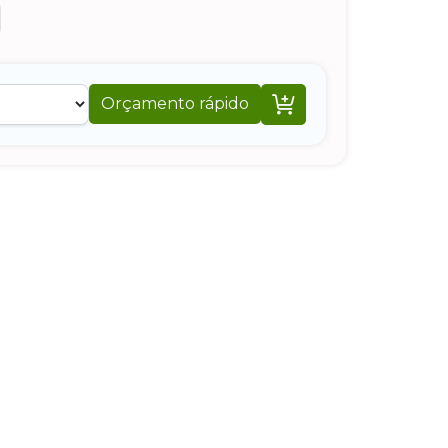

Orçamento rápido