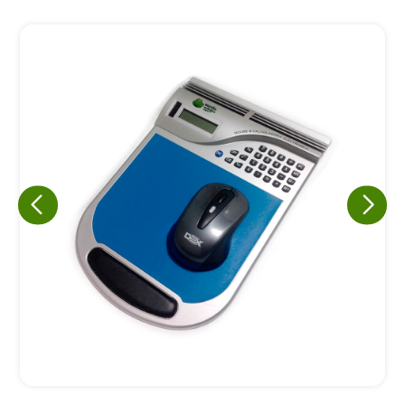
Eu concordo em receber comunicações.
A nossa empresa está comprometida a proteger e respeitar
sua privacidade, utilizaremos seus dados apenas para fins
de marketing. Você pode alterar suas preferências a
qualquer momento.
Iniciar conversa