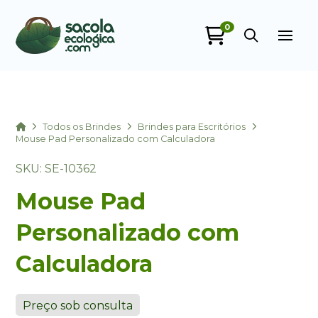
0
Sacola Ecológica
online
Home
Todos os Brindes
Brindes para Escritórios
Mouse Pad Personalizado com Calculadora
SKU: SE-10362
Mouse Pad
Personalizado com
Calculadora
+55
Preço sob consulta