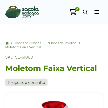
0
Sacola Ecológica
online
Home
Todos os Brindes
Brindes de Inverno
Moletom Faixa Vertical
SKU: SE-61089
Moletom Faixa Vertical
Preço sob consulta
+55