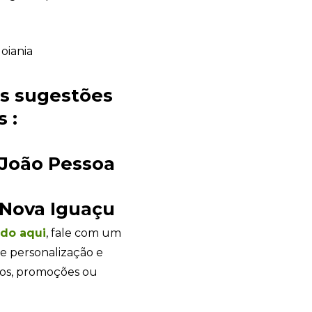
es sugestões
 :
Sacola Ecológica
online
 João Pessoa
 Nova Iguaçu
ndo
aqui
, fale com um
e personalização e
tos, promoções ou