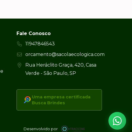
Fale Conosco
11947846543
orcamento@sacolaecologica.com
Rua Heráclito Graça, 420, Casa
 e
Verde - São Paulo, SP
Uma empresa certificada
Busca Brindes
Desenvolvido por