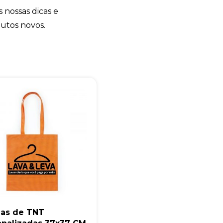
s nossas dicas e
+55
dutos novos.
Eu concordo em receber comunicações.
A nossa empresa está comprometida a proteger e respeitar sua
privacidade, utilizaremos seus dados apenas para fins de
marketing. Você pode alterar suas preferências a qualquer
momento.
Iniciar conversa
las de TNT