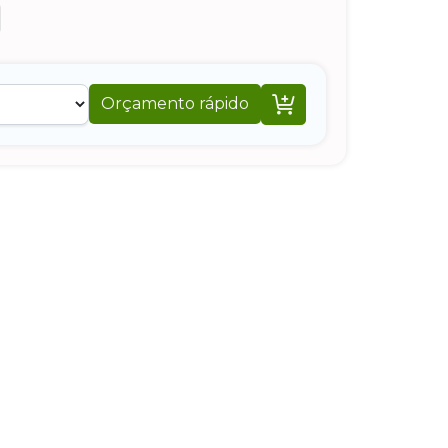

Orçamento rápido