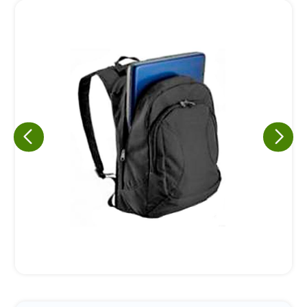
Eu concordo em receber comunicações.
A nossa empresa está comprometida a proteger e respeitar
sua privacidade, utilizaremos seus dados apenas para fins
de marketing. Você pode alterar suas preferências a
qualquer momento.
Iniciar conversa