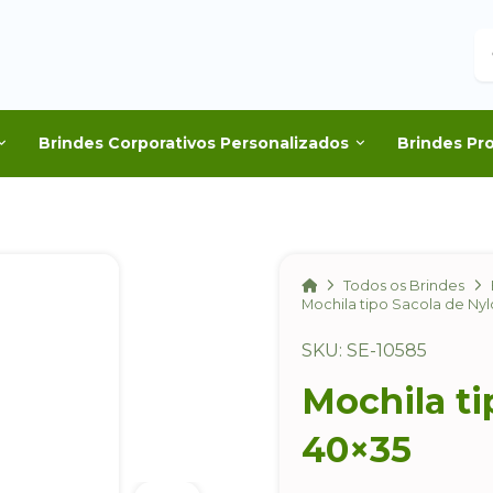
B
Brindes Corporativos Personalizados
Brindes Pr
Home
Todos os Brindes
Mochila tipo Sacola de Ny
SKU: SE-10585
Mochila ti
40×35