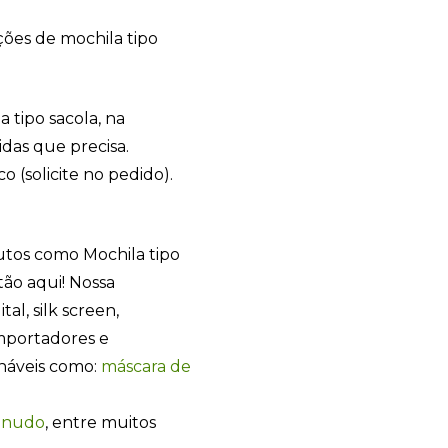
ções de mochila tipo
 tipo sacola, na
as que precisa.
 (solicite no pedido).
utos como Mochila tipo
ão aqui! Nossa
tal, silk screen,
importadores e
onáveis como:
máscara de
anudo
, entre muitos