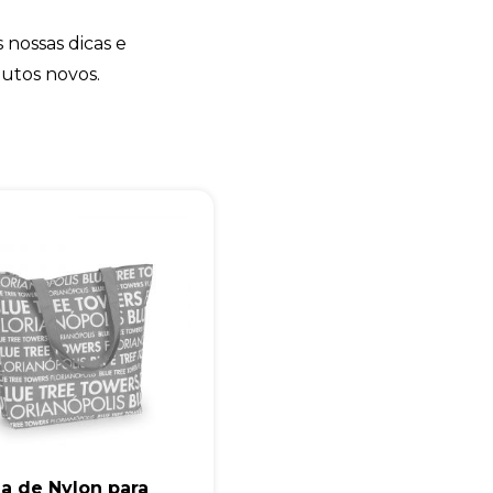
 nossas dicas e
Eu concordo em receber comunicações.
dutos novos.
A nossa empresa está comprometida a proteger e respeitar sua
privacidade, utilizaremos seus dados apenas para fins de
marketing. Você pode alterar suas preferências a qualquer
momento.
Iniciar conversa
a de Nylon para