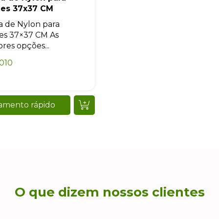
des 37x37 CM
a de Nylon para
es 37×37 CM As
res opções...
010
amento rápido
O que dizem nossos clientes