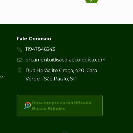
Fale Conosco
11947846543
orcamento@sacolaecologica.com
Rua Heráclito Graça, 420, Casa
 e
Verde - São Paulo, SP
Uma empresa certificada
Busca Brindes