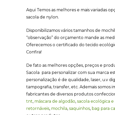
Aqui Temos as melhores e mais variadas op
sacola de nylon.
Disponibilizamos vários tamanhos de mochila
“observação” do orçamento mande as medid
Oferecemos o certificado do tecido ecológico
Confira!
De fato as melhores opções, preços e prod
Sacola para personalizar com sua marca est
personalização é de qualidade, laser, u.v digi
tampografia, transfer, etc. Ademais somos 
fabricantes de diversos produtos confecci
tnt
,
máscara de algodão
,
sacola ecológica e
retornáveis
,
mochila
,
saquinhos
,
bag para c