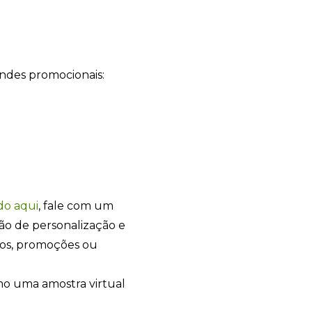
Sacola Ecológica
online
indes promocionais:
do
aqui
, fale com um
ão de personalização e
tos, promoções ou
+55
o uma amostra virtual