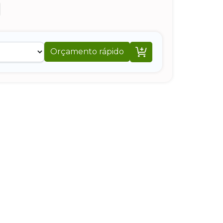

Orçamento rápido