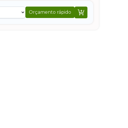

Orçamento rápido