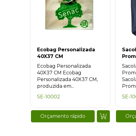
Ecobag Personalizada
Saco
40X37 CM
Prom
Ecobag Personalizada
Sacol
40X37 CM Ecobag
Prom
Personalizada 40X37 CM,
Sacol
produzida em...
Promo
SE-10002
SE-1
Orçamento rápido
Orç