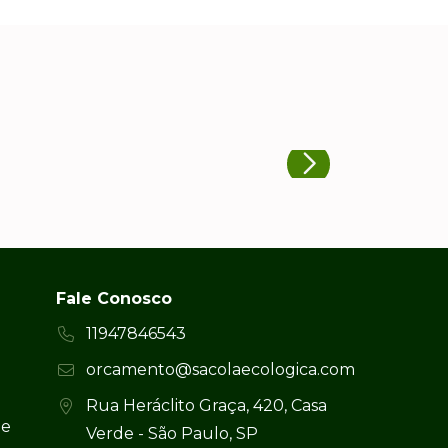
Fale Conosco
11947846543
orcamento@sacolaecologica.com
Rua Heráclito Graça, 420, Casa
 e
Verde - São Paulo, SP