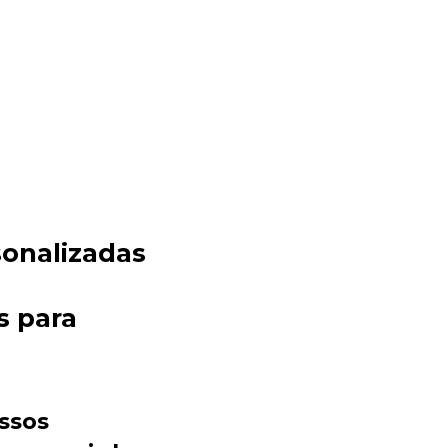
;
sonalizadas
Sacola Ecológica
online
s para
ssos