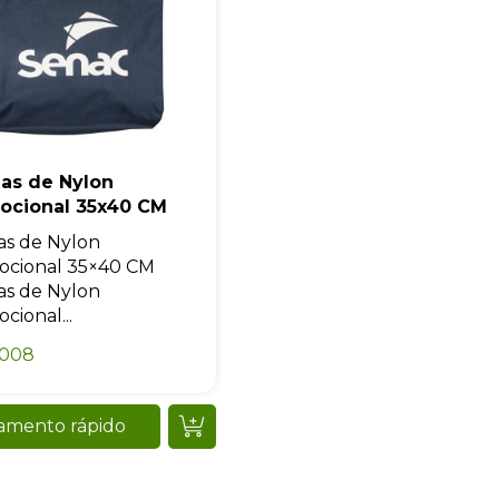
las de Nylon
ocional 35x40 CM
as de Nylon
ocional 35×40 CM
as de Nylon
cional...
0008
amento rápido