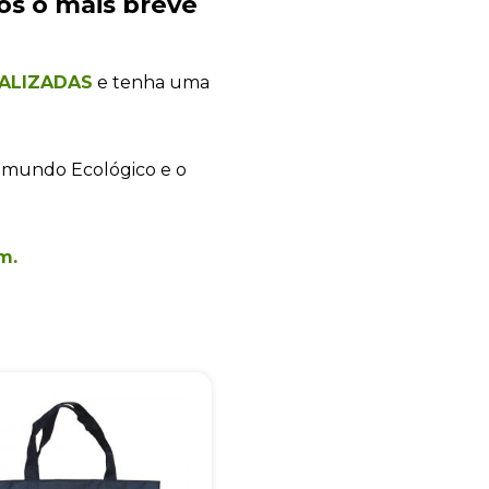
os o mais breve
ALIZADAS
e tenha uma
+55
 mundo Ecológico e o
Eu concordo em receber comunicações.
m.
A nossa empresa está comprometida a proteger e respeitar sua
privacidade, utilizaremos seus dados apenas para fins de
marketing. Você pode alterar suas preferências a qualquer
momento.
Iniciar conversa