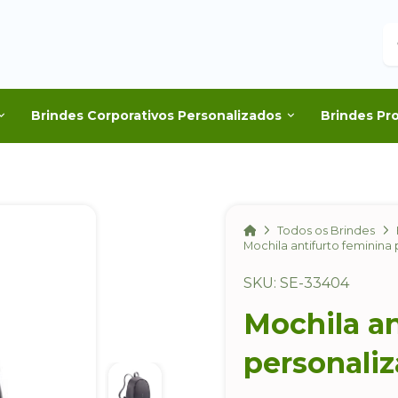
B
Brindes Corporativos Personalizados
Brindes Pr
Home
Todos os Brindes
Mochila antifurto feminina
SKU: SE-33404
Mochila an
personali