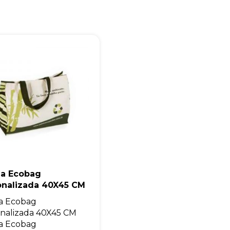
Eu concordo em receber comunicações.
A nossa empresa está comprometida a proteger e respeitar sua
privacidade, utilizaremos seus dados apenas para fins de
marketing. Você pode alterar suas preferências a qualquer
momento.
Iniciar conversa
la Ecobag
onalizada 40X45 CM
a Ecobag
nalizada 40X45 CM
a Ecobag