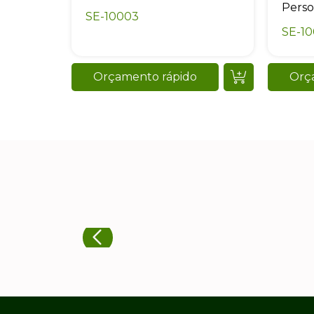
Perso
SE-10003
SE-1
Orçamento rápido
Orç