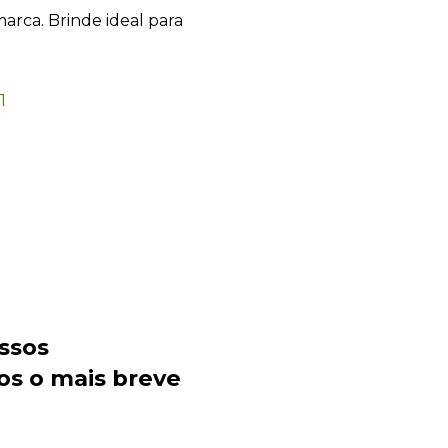
marca. Brinde ideal para
Sacola Ecológica
online
ssos
os o mais breve
+55