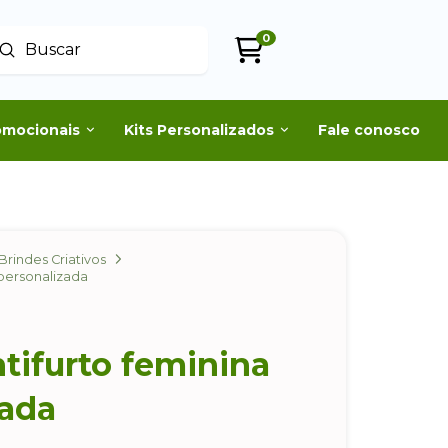
0
Enviar
uscar
omocionais
Kits Personalizados
Fale conosco
Brindes Criativos
 personalizada
tifurto feminina
zada