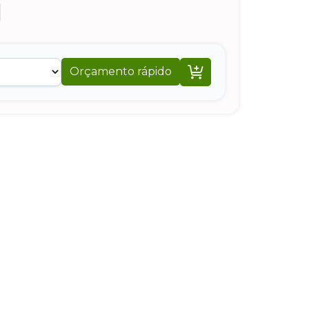

Orçamento rápido