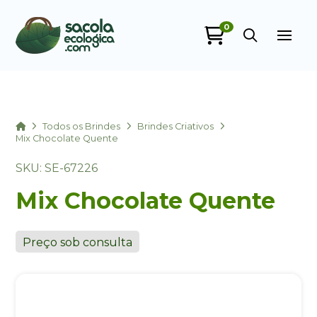
0
Sacola Ecológica
online
Home
Todos os Brindes
Brindes Criativos
Mix Chocolate Quente
SKU: SE-67226
Mix Chocolate Quente
Preço sob consulta
+55