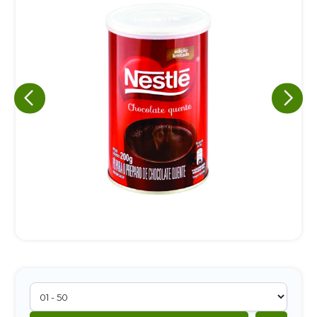
Eu concordo em receber comunicações.
A nossa empresa está comprometida a proteger e respeitar
sua privacidade, utilizaremos seus dados apenas para fins
de marketing. Você pode alterar suas preferências a
qualquer momento.
Iniciar conversa